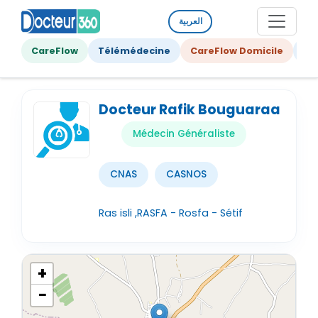
العربية
CareFlow
Télémédecine
CareFlow Domicile
Ge
Docteur Rafik Bouguaraa
Médecin Généraliste
CNAS
CASNOS
Ras isli ,RASFA - Rosfa - Sétif
+
−