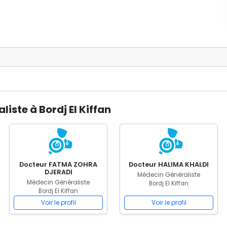
iste à Bordj El Kiffan
Docteur FATMA ZOHRA
Docteur HALIMA KHALDI
DJERADI
Médecin Généraliste
Médecin Généraliste
Bordj El Kiffan
Bordj El Kiffan
Voir le profil
Voir le profil