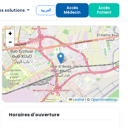
Accès
Accès
os solutions
العربية
Médecin
Patient
+
−
Leaflet
|
©
OpenStreetMap
Horaires d'ouverture