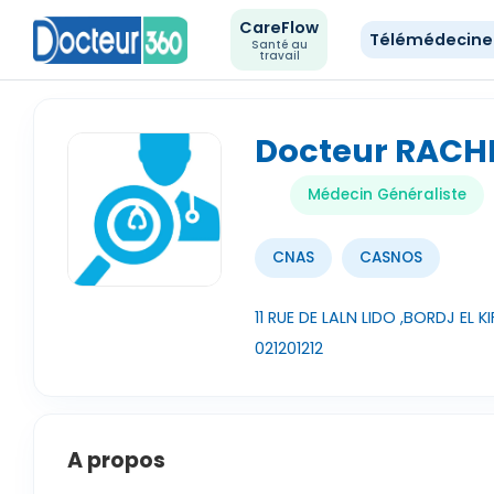
CareFlow
Télémédecin
Santé au
travail
Docteur RAC
Médecin Généraliste
CNAS
CASNOS
11 RUE DE LALN LIDO ,BORDJ EL KI
021201212
A propos