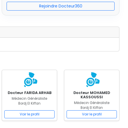
Rejoindre Docteur360
Docteur FARIDA ARHAB
Docteur MOHAMED
KASSOUSSI
Médecin Généraliste
Médecin Généraliste
Bordj El Kiffan
Bordj El Kiffan
Voir le profil
Voir le profil