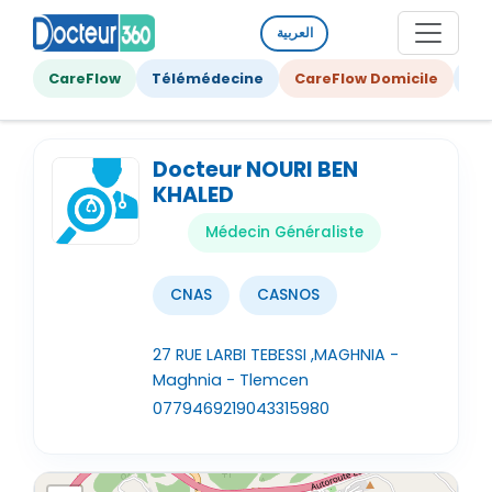
العربية
CareFlow
Télémédecine
CareFlow Domicile
Ge
Docteur NOURI BEN
KHALED
Médecin Généraliste
CNAS
CASNOS
27 RUE LARBI TEBESSI ,MAGHNIA -
Maghnia - Tlemcen
0779469219
043315980