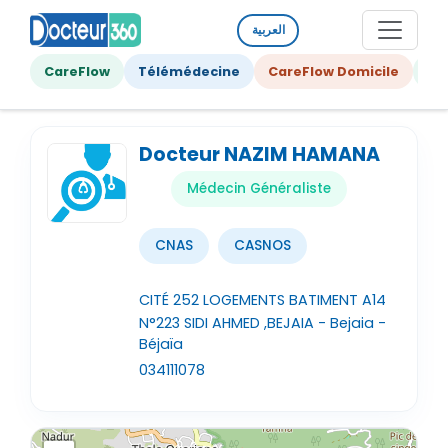
العربية
CareFlow
Télémédecine
CareFlow Domicile
Ge
Docteur NAZIM HAMANA
Médecin Généraliste
CNAS
CASNOS
CITÉ 252 LOGEMENTS BATIMENT A14
N°223 SIDI AHMED ,BEJAIA - Bejaia -
Béjaïa
034111078