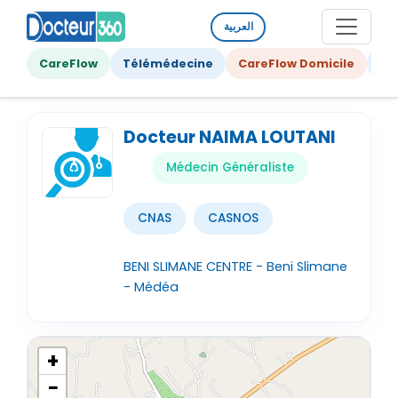
العربية
CareFlow
Télémédecine
CareFlow Domicile
Ge
Docteur NAIMA LOUTANI
Médecin Généraliste
CNAS
CASNOS
BENI SLIMANE CENTRE - Beni Slimane
- Médéa
+
−