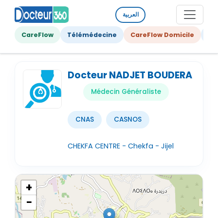
العربية
CareFlow
Télémédecine
CareFlow Domicile
Ge
Docteur NADJET BOUDERA
Médecin Généraliste
CNAS
CASNOS
CHEKFA CENTRE - Chekfa - Jijel
+
−