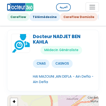
العربية
CareFlow
Télémédecine
CareFlow Domicile
Ge
Docteur NADJET BEN
KAHLA
Médecin Généraliste
CNAS
CASNOS
HAI MAZOUNI ,AIN DEFLA - Ain Defla -
Aïn Defla
+