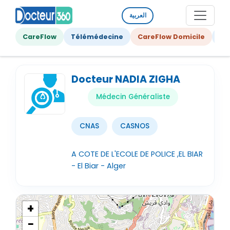
العربية
CareFlow
Télémédecine
CareFlow Domicile
Ge
Docteur NADIA ZIGHA
Médecin Généraliste
CNAS
CASNOS
A COTE DE L'ECOLE DE POLICE ,EL BIAR
- El Biar - Alger
+
−