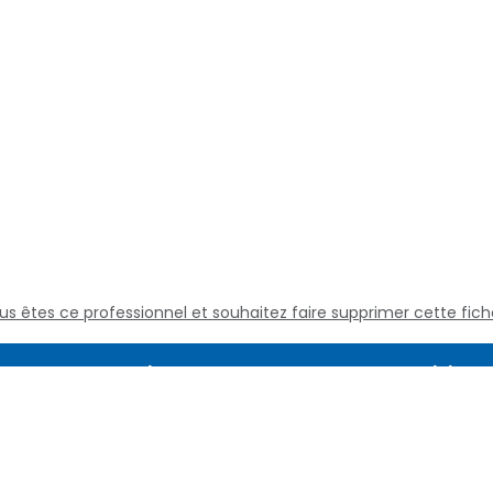
us êtes ce professionnel et souhaitez faire supprimer cette fich
Assistance
Juridique
Culture médicale
Mentions L
Questions fréquentes
Conditions
Nous contacter
Politique d
Qui sommes nous
Définitions