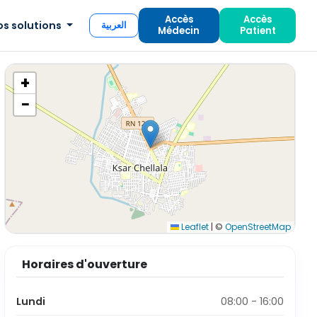
Accès
Accès
os solutions
العربية
Médecin
Patient
+
−
Leaflet
|
©
OpenStreetMap
Horaires d'ouverture
Lundi
08:00 - 16:00