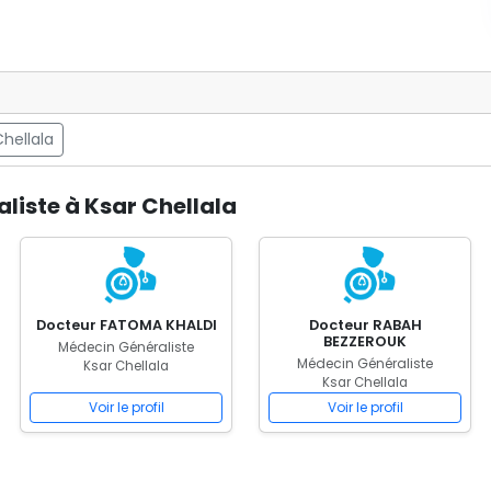
hellala
liste à Ksar Chellala
Docteur FATOMA KHALDI
Docteur RABAH
BEZZEROUK
Médecin Généraliste
Médecin Généraliste
Ksar Chellala
Ksar Chellala
Voir le profil
Voir le profil