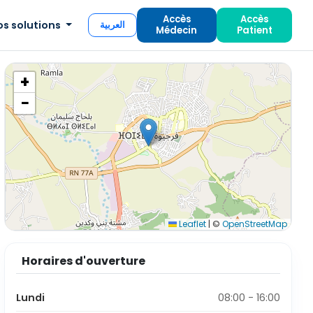
Accès
Accès
os solutions
العربية
Médecin
Patient
+
−
Leaflet
|
©
OpenStreetMap
Horaires d'ouverture
Lundi
08:00 - 16:00