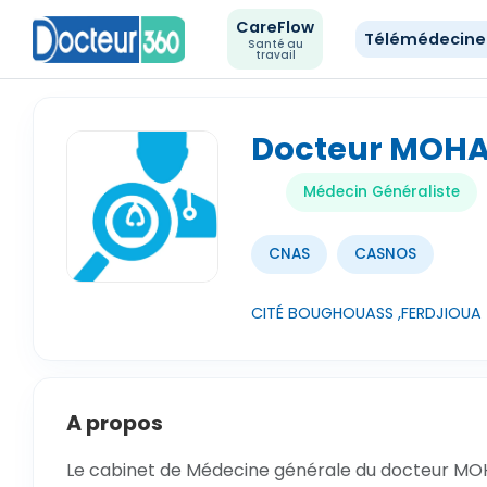
CareFlow
Télémédecin
Santé au
travail
Docteur MOH
Médecin Généraliste
CNAS
CASNOS
CITÉ BOUGHOUASS ,FERDJIOUA -
A propos
Le cabinet de Médecine générale du docteur MO