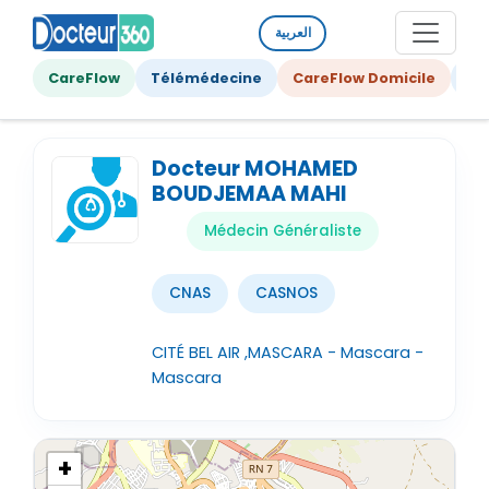
العربية
CareFlow
Télémédecine
CareFlow Domicile
Ge
Docteur MOHAMED
BOUDJEMAA MAHI
Médecin Généraliste
CNAS
CASNOS
CITÉ BEL AIR ,MASCARA - Mascara -
Mascara
+