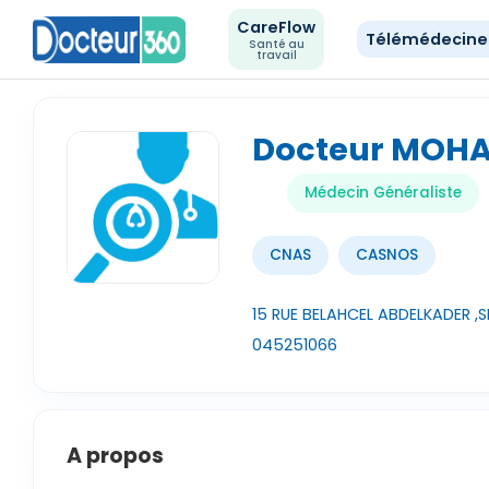
CareFlow
Télémédecin
Santé au
travail
Docteur MOH
Médecin Généraliste
CNAS
CASNOS
15 RUE BELAHCEL ABDELKADER ,SI
045251066
A propos