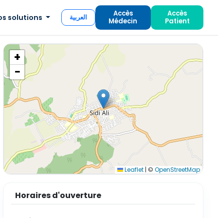
Accès
Accès
os solutions
العربية
Médecin
Patient
+
−
Leaflet
|
©
OpenStreetMap
Horaires d'ouverture