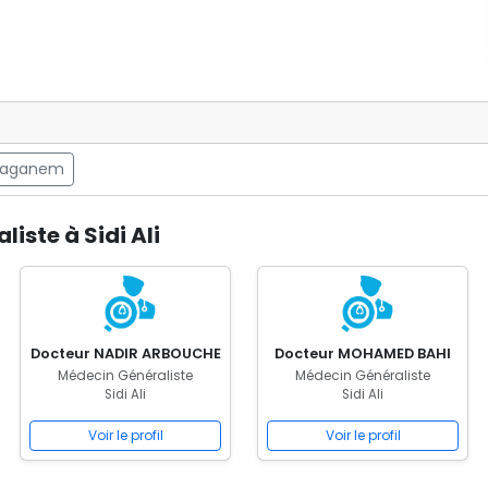
taganem
iste à Sidi Ali
Docteur NADIR ARBOUCHE
Docteur MOHAMED BAHI
Médecin Généraliste
Médecin Généraliste
Sidi Ali
Sidi Ali
Voir le profil
Voir le profil