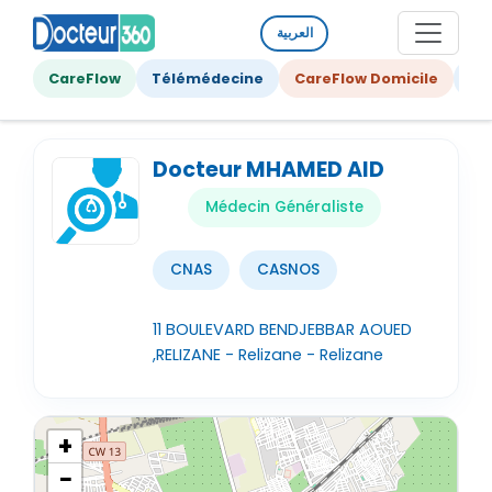
العربية
CareFlow
Télémédecine
CareFlow Domicile
Ge
Docteur MHAMED AID
Médecin Généraliste
CNAS
CASNOS
11 BOULEVARD BENDJEBBAR AOUED
,RELIZANE - Relizane - Relizane
+
−