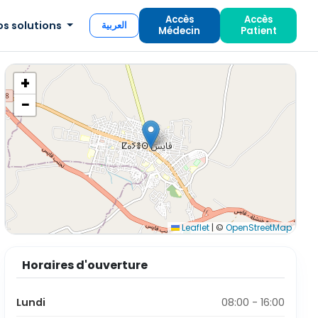
Accès
Accès
os solutions
العربية
Médecin
Patient
+
−
Leaflet
|
©
OpenStreetMap
Horaires d'ouverture
Lundi
08:00 - 16:00