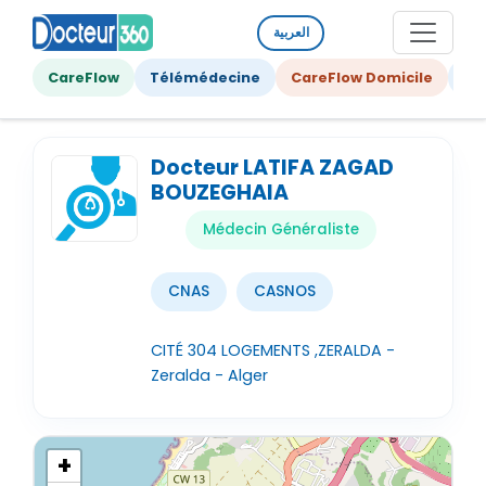
العربية
CareFlow
Télémédecine
CareFlow Domicile
Ge
Docteur LATIFA ZAGAD
BOUZEGHAIA
Médecin Généraliste
CNAS
CASNOS
CITÉ 304 LOGEMENTS ,ZERALDA -
Zeralda - Alger
+