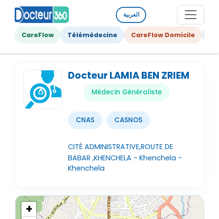
العربية
CareFlow
Télémédecine
CareFlow Domicile
Ge
Docteur LAMIA BEN ZRIEM
Médecin Généraliste
CNAS
CASNOS
CITÉ ADMINISTRATIVE,ROUTE DE
BABAR ,KHENCHELA - Khenchela -
Khenchela
+