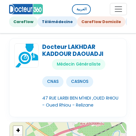
العربية
CareFlow
Télémédecine
CareFlow Domicile
Ge
Docteur LAKHDAR
KADDOUR DAOUADJI
Médecin Généraliste
CNAS
CASNOS
47 RUE LARBI BEN M'HIDI ,OUED RHIOU
- Oued Rhiou - Relizane
+