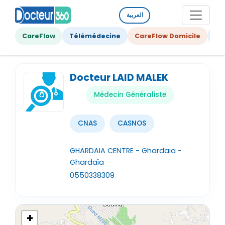
العربية
CareFlow
Télémédecine
CareFlow Domicile
Ge
Docteur LAID MALEK
Médecin Généraliste
CNAS
CASNOS
GHARDAIA CENTRE - Ghardaia -
Ghardaïa
0550338309
+