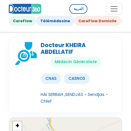
العربية
CareFlow
Télémédecine
CareFlow Domicile
Ge
Docteur KHEIRA
ABDELLATIF
Médecin Généraliste
CNAS
CASNOS
HAI SERBAH ,SENDJAS - Sendjas -
Chlef
+