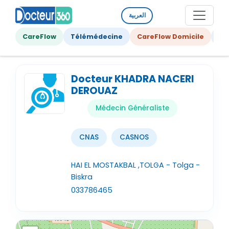
العربية
CareFlow
Télémédecine
CareFlow Domicile
Ge
Docteur KHADRA NACERI
DEROUAZ
Médecin Généraliste
CNAS
CASNOS
HAI EL MOSTAKBAL ,TOLGA - Tolga -
Biskra
033786465