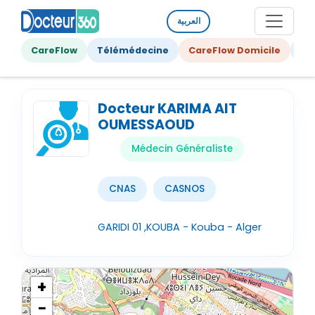
العربية
CareFlow
Télémédecine
CareFlow Domicile
Ge
Docteur KARIMA AIT
OUMESSAOUD
Médecin Généraliste
CNAS
CASNOS
GARIDI 01 ,KOUBA - Kouba - Alger
+
−