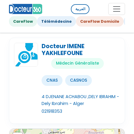
العربية
CareFlow
Télémédecine
CareFlow Domicile
Ge
Docteur IMENE
YAKHLEFOUNE
Médecin Généraliste
CNAS
CASNOS
4 DJENANE ACHABOU ,DELY IBRAHIM -
Dely Ibrahim - Alger
021918353