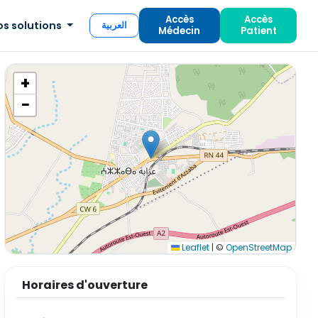
Accès
Accès
os solutions
العربية
Médecin
Patient
+
−
Leaflet
|
©
OpenStreetMap
Horaires d'ouverture