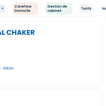
CareFlow
Gestion de
e
Tarifs
N
Domicile
cabinet
AL CHAKER
- Skikda