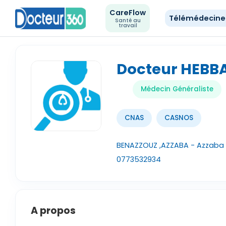
CareFlow
Télémédecin
Santé au
travail
Docteur HEBB
Médecin Généraliste
CNAS
CASNOS
BENAZZOUZ ,AZZABA - Azzaba 
0773532934
A propos