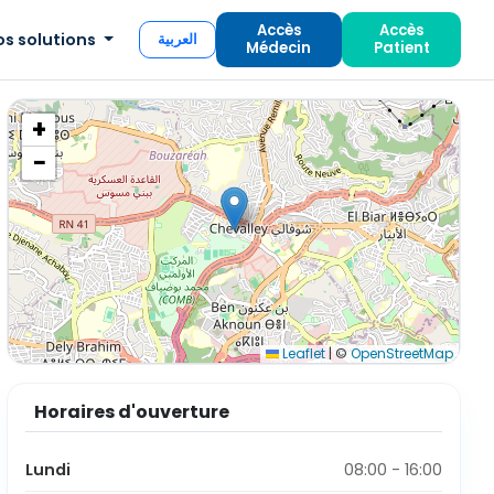
Accès
Accès
os solutions
العربية
Médecin
Patient
+
−
Leaflet
|
©
OpenStreetMap
Horaires d'ouverture
Lundi
08:00 - 16:00