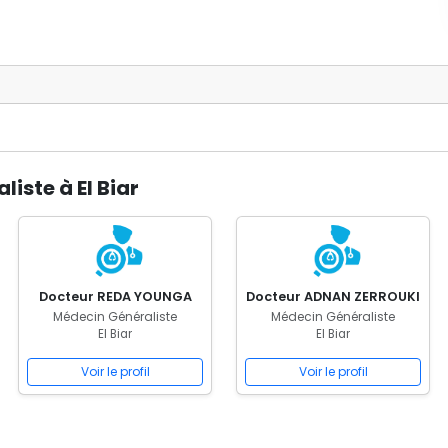
iste à El Biar
Docteur REDA YOUNGA
Docteur ADNAN ZERROUKI
Médecin Généraliste
Médecin Généraliste
El Biar
El Biar
Voir le profil
Voir le profil