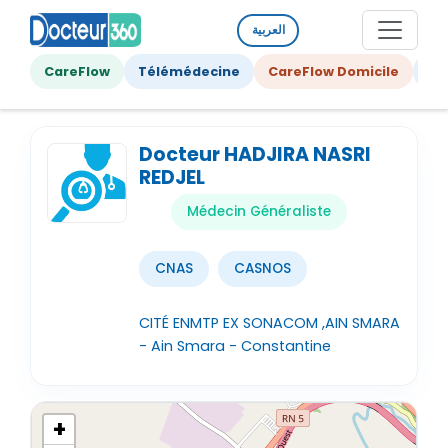
العربية
CareFlow
Télémédecine
CareFlow Domicile
Ge
Docteur HADJIRA NASRI
REDJEL
Médecin Généraliste
CNAS
CASNOS
CITÉ ENMTP EX SONACOM ,AIN SMARA
- Ain Smara - Constantine
+