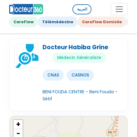
العربية
CareFlow
Télémédecine
CareFlow Domicile
Ge
Docteur Habiba Grine
Médecin Généraliste
CNAS
CASNOS
BENI FOUDA CENTRE - Beni Fouda -
Sétif
+
−