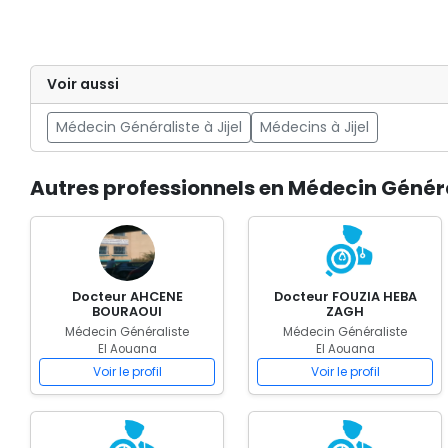
Voir aussi
Médecin Généraliste à Jijel
Médecins à Jijel
Autres professionnels en Médecin Généra
Docteur AHCENE
Docteur FOUZIA HEBA
BOURAOUI
ZAGH
Médecin Généraliste
Médecin Généraliste
El Aouana
El Aouana
Voir le profil
Voir le profil