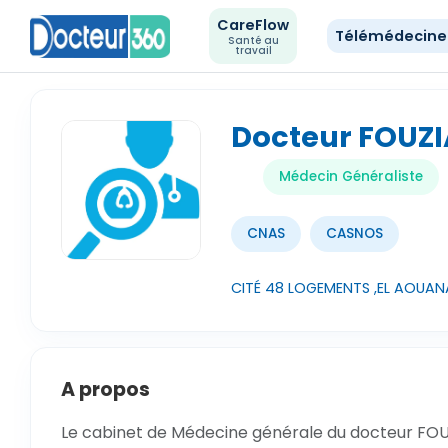
CareFlow
Télémédecin
Santé au
travail
Docteur FOUZ
Médecin Généraliste
CNAS
CASNOS
CITÉ 48 LOGEMENTS ,EL AOUANA 
A propos
Le cabinet de Médecine générale du docteur FOUZ