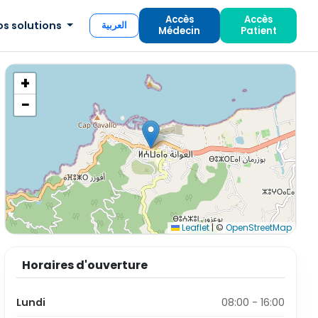
Accès
Accès
os solutions
العربية
Médecin
Patient
+
−
Leaflet
|
©
OpenStreetMap
Horaires d'ouverture
Lundi
08:00 - 16:00