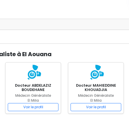
liste à El Aouana
Docteur ABDELAZIZ
Docteur MAHIEDDINE
BOUDEHANE
KHOUADJIA
Médecin Généraliste
Médecin Généraliste
El Milia
El Milia
Voir le profil
Voir le profil