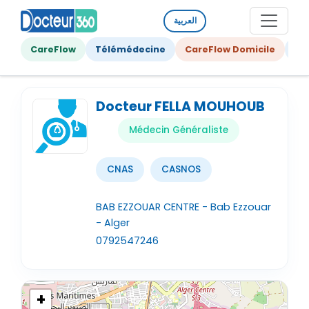
العربية
CareFlow
Télémédecine
CareFlow Domicile
Ge
Docteur FELLA MOUHOUB
Médecin Généraliste
CNAS
CASNOS
BAB EZZOUAR CENTRE - Bab Ezzouar
- Alger
0792547246
+