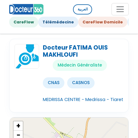
العربية
CareFlow
Télémédecine
CareFlow Domicile
Ge
Docteur FATIMA OUIS
MAKHLOUFI
Médecin Généraliste
CNAS
CASNOS
MEDRISSA CENTRE - Medrissa - Tiaret
+
−