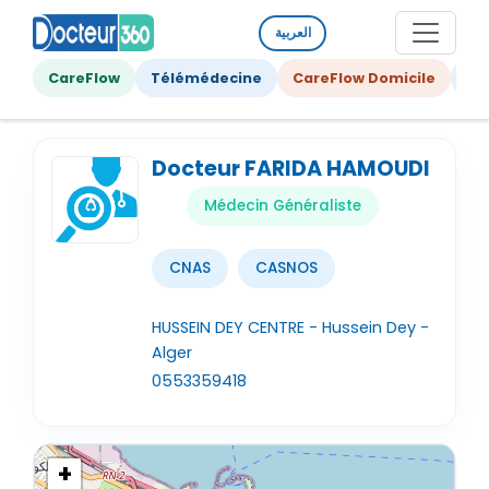
العربية
CareFlow
Télémédecine
CareFlow Domicile
Ge
Docteur FARIDA HAMOUDI
Médecin Généraliste
CNAS
CASNOS
HUSSEIN DEY CENTRE - Hussein Dey -
Alger
0553359418
+