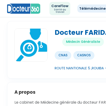
CareFlow
Télémédecin
Santé au
travail
Docteur FARID
Médecin Généraliste
CNAS
CASNOS
ROUTE NANTIONALE 5 ,ROUIBA -
A propos
Le cabinet de Médecine générale du docteur FARID