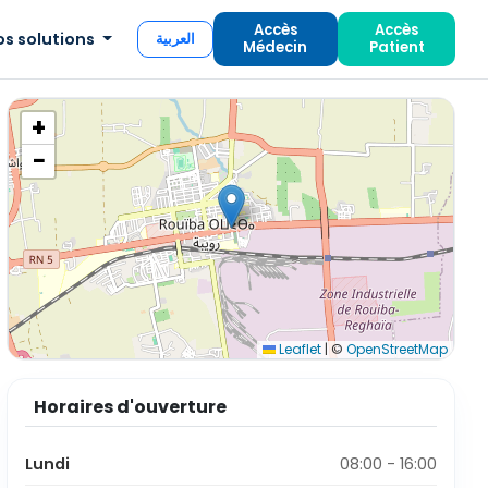
Accès
Accès
os solutions
العربية
Médecin
Patient
+
−
Leaflet
|
©
OpenStreetMap
Horaires d'ouverture
Lundi
08:00 - 16:00