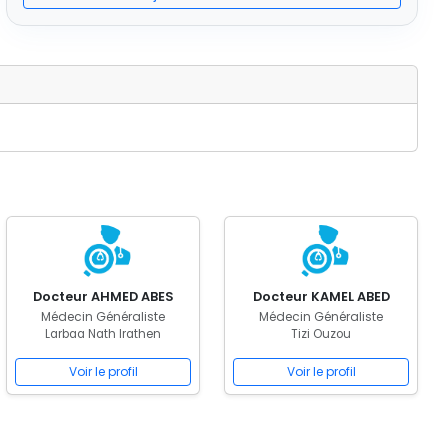
Docteur AHMED ABES
Docteur KAMEL ABED
Médecin Généraliste
Médecin Généraliste
Larbaa Nath Irathen
Tizi Ouzou
Voir le profil
Voir le profil