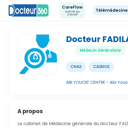
CareFlow
Télémédecin
Santé au
travail
Docteur FADI
Médecin Généraliste
CNAS
CASNOS
ABI YOUCEF CENTRE - Abi Youce
A propos
Le cabinet de Médecine générale du docteur FADI