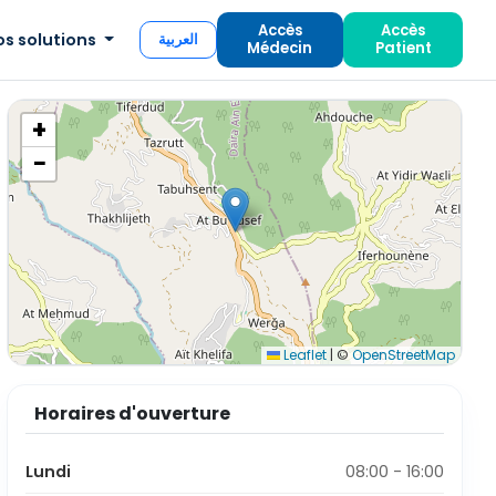
Accès
Accès
os solutions
العربية
Médecin
Patient
+
−
Leaflet
|
©
OpenStreetMap
Horaires d'ouverture
Lundi
08:00 - 16:00