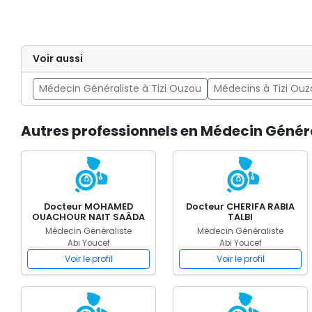
Voir aussi
Médecin Généraliste à Tizi Ouzou
Médecins à Tizi Ou
Autres professionnels en Médecin Généra
Docteur MOHAMED
Docteur CHERIFA RABIA
OUACHOUR NAIT SAÂDA
TALBI
Médecin Généraliste
Médecin Généraliste
Abi Youcef
Abi Youcef
Voir le profil
Voir le profil