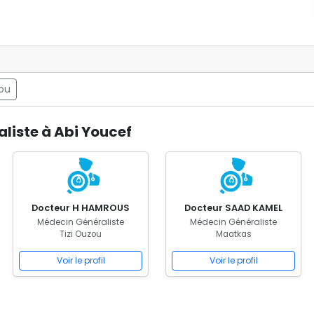
zou
liste à Abi Youcef
Docteur H HAMROUS
Docteur SAAD KAMEL
Médecin Généraliste
Médecin Généraliste
Tizi Ouzou
Maatkas
Voir le profil
Voir le profil