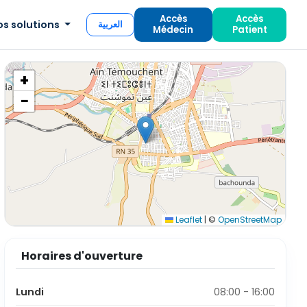
Accès
Accès
os solutions
العربية
Médecin
Patient
+
−
Leaflet
|
©
OpenStreetMap
Horaires d'ouverture
Lundi
08:00 - 16:00