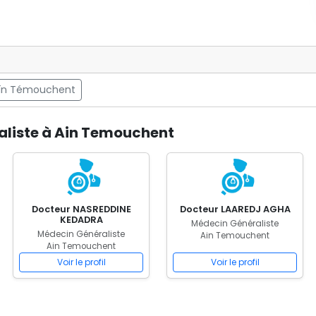
Aïn Témouchent
aliste à Ain Temouchent
Docteur NASREDDINE
Docteur LAAREDJ AGHA
KEDADRA
Médecin Généraliste
Médecin Généraliste
Ain Temouchent
Ain Temouchent
Voir le profil
Voir le profil