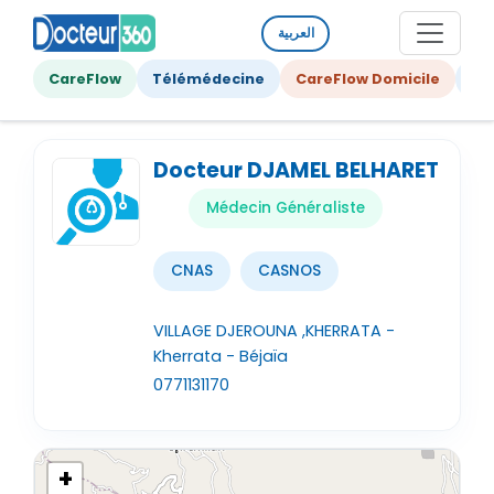
العربية
CareFlow
Télémédecine
CareFlow Domicile
Ge
Docteur DJAMEL BELHARET
Médecin Généraliste
CNAS
CASNOS
VILLAGE DJEROUNA ,KHERRATA -
Kherrata - Béjaïa
0771131170
+