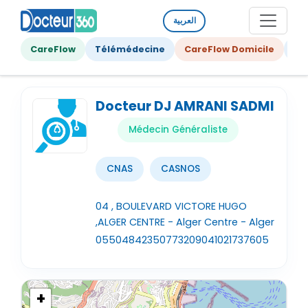
العربية
CareFlow
Télémédecine
CareFlow Domicile
Ge
Docteur DJ AMRANI SADMI
Médecin Généraliste
CNAS
CASNOS
04 , BOULEVARD VICTORE HUGO
,ALGER CENTRE - Alger Centre - Alger
0550484235
0773209041
021737605
+