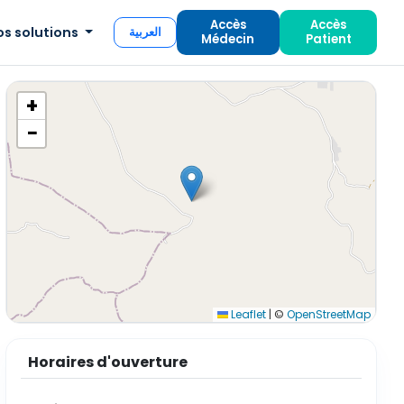
Accès
Accès
os solutions
العربية
Médecin
Patient
+
−
Leaflet
|
©
OpenStreetMap
Horaires d'ouverture