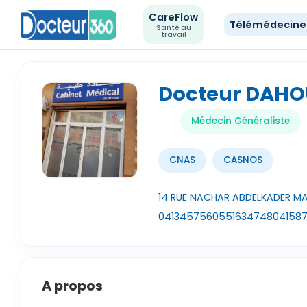
CareFlow
Télémédecin
Santé au
travail
Docteur DAHO
Médecin Généraliste
CNAS
CASNOS
14 RUE NACHAR ABDELKADER MA
041345756
0551634748
041587
A propos