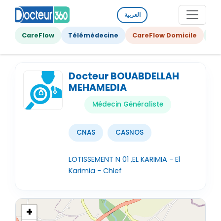
العربية
CareFlow
Télémédecine
CareFlow Domicile
Ge
Docteur BOUABDELLAH
MEHAMEDIA
Médecin Généraliste
CNAS
CASNOS
LOTISSEMENT N 01 ,EL KARIMIA - El
Karimia - Chlef
+