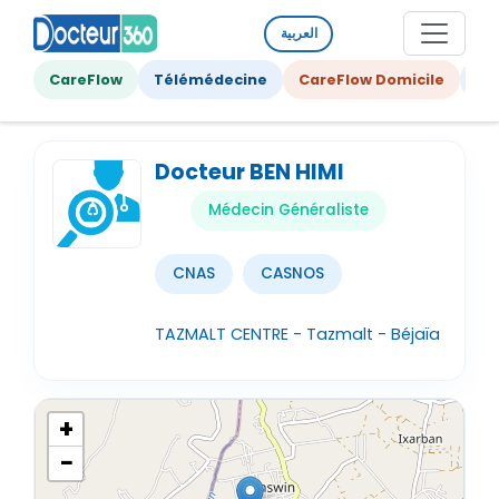
العربية
CareFlow
Télémédecine
CareFlow Domicile
Ge
Docteur BEN HIMI
Médecin Généraliste
CNAS
CASNOS
TAZMALT CENTRE - Tazmalt - Béjaïa
+
−