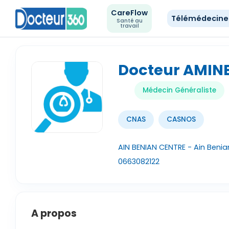
CareFlow
Télémédecin
Santé au
travail
Docteur AMIN
Médecin Généraliste
CNAS
CASNOS
AIN BENIAN CENTRE - Ain Benia
0663082122
A propos