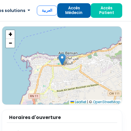
Accès
Accès
os solutions
العربية
Médecin
Patient
+
−
Leaflet
|
©
OpenStreetMap
Horaires d'ouverture