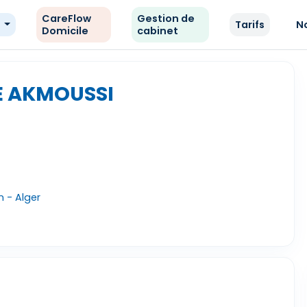
CareFlow
Gestion de
e
Tarifs
N
Domicile
cabinet
E AKMOUSSI
n - Alger