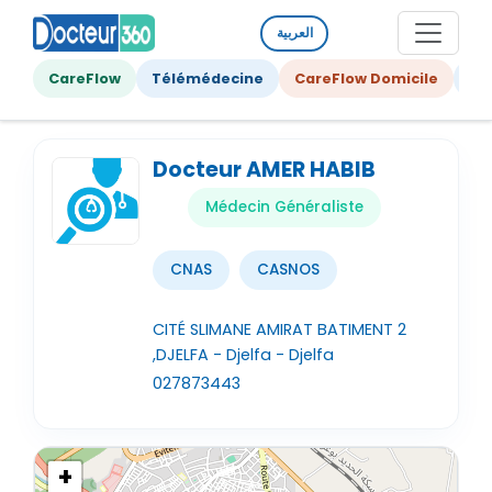
العربية
CareFlow
Télémédecine
CareFlow Domicile
Ge
Docteur AMER HABIB
Médecin Généraliste
CNAS
CASNOS
CITÉ SLIMANE AMIRAT BATIMENT 2
,DJELFA - Djelfa - Djelfa
027873443
+