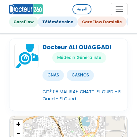
العربية
CareFlow
Télémédecine
CareFlow Domicile
Ge
Docteur ALI OUAGGADI
Médecin Généraliste
CNAS
CASNOS
CITÉ 08 MAI 1945 CHATT ,EL OUED - El
Oued - El Oued
+
−