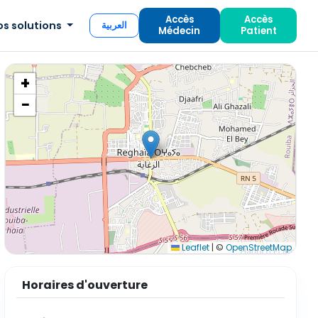
Accès
Accès
os solutions
العربية
Médecin
Patient
+
−
Leaflet
|
©
OpenStreetMap
Horaires d'ouverture