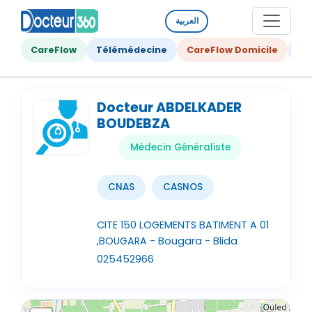
العربية
CareFlow
Télémédecine
CareFlow Domicile
Ge
Docteur ABDELKADER
BOUDEBZA
Médecin Généraliste
CNAS
CASNOS
CITE 150 LOGEMENTS BATIMENT A 01
,BOUGARA - Bougara - Blida
025452966