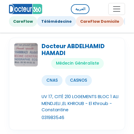
العربية
CareFlow
Télémédecine
CareFlow Domicile
Ge
Docteur ABDELHAMID
HAMADI
Médecin Généraliste
CNAS
CASNOS
UV 17, CITÉ 210 LOGEMENTS BLOC 1 ALI
MENDJELI ,EL KHROUB - El Khroub -
Constantine
031983546