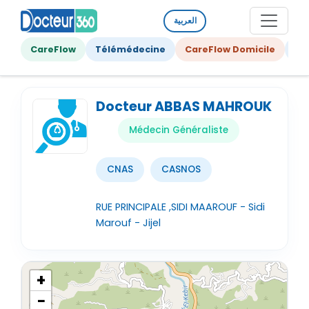
العربية
CareFlow
Télémédecine
CareFlow Domicile
Ge
Docteur ABBAS MAHROUK
Médecin Généraliste
CNAS
CASNOS
RUE PRINCIPALE ,SIDI MAAROUF - Sidi
Marouf - Jijel
+
−