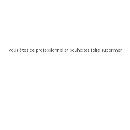
Vous êtes ce professionnel et souhaitez faire supprimer
cette fiche ?
Solutions
Professionnels
Assistance
Juridique
Réseaux sociaux
Docteur360 © 2026 Tous droits réservés