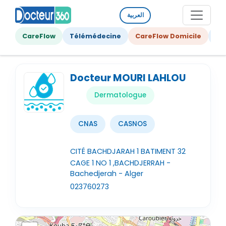
العربية
CareFlow
Télémédecine
CareFlow Domicile
Ge
Docteur MOURI LAHLOU
Dermatologue
CNAS
CASNOS
CITÉ BACHDJARAH 1 BATIMENT 32
CAGE 1 NO 1 ,BACHDJERRAH -
Bachedjerah - Alger
023760273