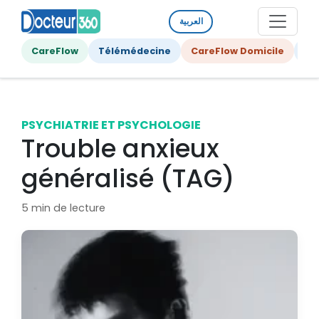
العربية
CareFlow
Télémédecine
CareFlow Domicile
Ge
PSYCHIATRIE ET PSYCHOLOGIE
Trouble anxieux
généralisé (TAG)
5 min de lecture