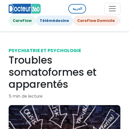
العربية
CareFlow
Télémédecine
CareFlow Domicile
Ge
PSYCHIATRIE ET PSYCHOLOGIE
Troubles
somatoformes et
apparentés
5 min de lecture