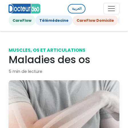
العربية
CareFlow
Télémédecine
CareFlow Domicile
Ge
MUSCLES, OS ET ARTICULATIONS
Maladies des os
5 min de lecture