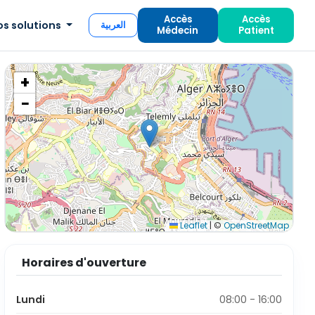
Accès
Accès
os solutions
العربية
Médecin
Patient
+
−
Leaflet
|
©
OpenStreetMap
Horaires d'ouverture
Lundi
08:00 - 16:00