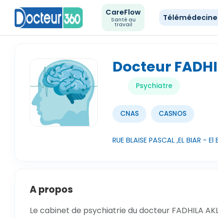
CareFlow
Télémédecin
Santé au
travail
Docteur FADHI
Psychiatre
CNAS
CASNOS
RUE BLAISE PASCAL ,EL BIAR - El 
A propos
Le cabinet de psychiatrie du docteur FADHILA AKLI,